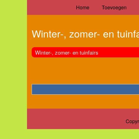
Home
Toevoegen
Winter-, zomer- en tuinf
Winter-, zomer- en tuinfairs
Copyr